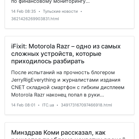
по финансовому мониторингу
(Росфинмониторинга) Юрием Чиханчиным.
14 Feb 08:35
Тульские новости
•
•
3621426269903831.html
iFixit: Motorola Razr – одно из самых
сложных устройств, которые
приходилось разбирать
После испытаний на прочность блогером
JerryRigEverything и журналистами издания
CNET складной смартфон с гибким дисплеем
Motorola Razr наконец попал в руки
специалистов iFixit, которые поделились
14 Feb 08:01
ITC.ua
349173167097466918.html
•
•
неутешительными результатами его разборки.
И хотя производитель каждый раз
подчёркивает сложность конструкции своего
устройства, это сыграло не лучшим образом
Минздрав Коми рассказал, как