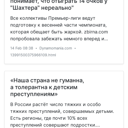
понимает, что отыграть 14 очков у
"Шахтера" нереально"
Все коллективы Премьер-лиги ведут
подготовку к весенней части чемпионата,
которая обещает быть жаркой. zbirna.com
попробовала забежать немного вперед и
попросить отечественных специалистов
14 Feb 08:38
Dynamomania.com
•
•
спрогнозировать итоги сезона.
13991500375966109.html
«Наша страна не гуманна,
а толерантна к детским
преступлениям»
В России растёт число тяжких и особо
тяжких преступлений, совершаемых детьми.
Есть регионы, где почти 10% всех
преступлений совершают подростки.