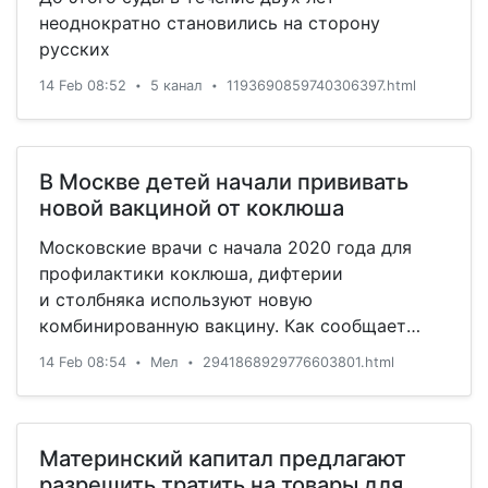
неоднократно становились на сторону
русских
14 Feb 08:52
5 канал
1193690859740306397.html
•
•
В Москве детей начали прививать
новой вакциной от коклюша
Московские врачи с начала 2020 года для
профилактики коклюша, дифтерии
и столбняка используют новую
комбинированную вакцину. Как сообщает
сайт столичной мэрии, сейчас шести-
14 Feb 08:54
Мел
2941868929776603801.html
•
•
семилетним детям можно бесплатно сделать
дополнительную прививку, так как она входит
в региональный календарь вакцинации.
Материнский капитал предлагают
разрешить тратить на товары для