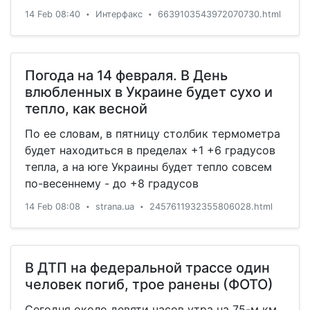
14 Feb 08:40
Интерфакс
6639103543972070730.html
•
•
Погода на 14 февраля. В День
влюбленных в Украине будет сухо и
тепло, как весной
По ее словам, в пятницу столбик термометра
будет находиться в пределах +1 +6 градусов
тепла, а на юге Украины будет тепло совсем
по-весеннему - до +8 градусов
14 Feb 08:08
strana.ua
2457611932355806028.html
•
•
В ДТП на федеральной трассе один
человек погиб, трое ранены (ФОТО)
Сегодня около девяти часов утра на 75-м км