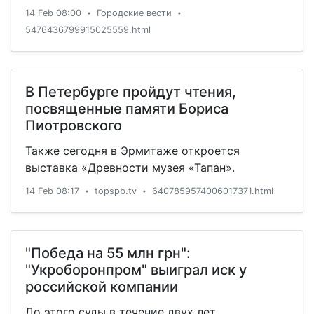
14 Feb 08:00
Городские вести
•
•
5476436799915025559.html
В Петербурге пройдут чтения,
посвященные памяти Бориса
Пиотровского
Также сегодня в Эрмитаже откроется
выставка «Древности музея «Тапан».
14 Feb 08:17
topspb.tv
6407859574006017371.html
•
•
"Победа на 55 млн грн":
"Укроборонпром" выиграл иск у
российской компании
До этого суды в течение двух лет