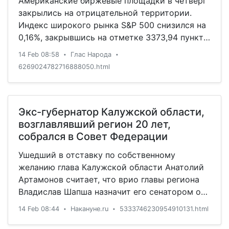
Американские биржевые площадки в четверг
закрылись на отрицательной территории.
Индекс широкого рынка S&P 500 снизился на
0,16%, закрывшись на отметке 3373,94 пункта,
промышленный индекс Dow Jones потерял
14 Feb 08:58
Глас Народа
•
•
0,43%, высокотехнологичный NASDAQ просел
6269024782716888050.html
на 0,14%. Индекс MSCI Emerging Markets
опустился на 0,4%. Доходность 10-летних
казначейских облигаций США снизилась на
два базисных пункта, до 1,61%. Доходность 10-
Экс-губернатор Калужской области,
летних облигаций Германии уменьшилась на
возглавлявший регион 20 лет,
один базисный пункт, до −0,39%.
собрался в Совет Федерации
Ушедший в отставку по собственному
желанию глава Калужской области Анатолий
Артамонов считает, что врио главы региона
Владислав Шапша назначит его сенатором от
исполнительной власти. Якобы, Шапша уже
14 Feb 08:44
Накануне.ru
5333746230954910131.html
•
•
пообещал это экс-главе региона, передает
РИА Новости.