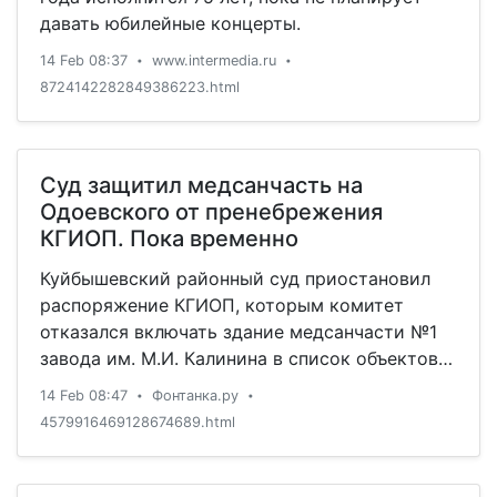
давать юбилейные концерты.
14 Feb 08:37
www.intermedia.ru
•
•
8724142282849386223.html
Суд защитил медсанчасть на
Одоевского от пренебрежения
КГИОП. Пока временно
Куйбышевский районный суд приостановил
распоряжение КГИОП, которым комитет
отказался включать здание медсанчасти №1
завода им. М.И. Калинина в список объектов
культурного наследия. Это сделано по иску
14 Feb 08:47
Фонтанка.ру
•
•
градозащитников.
4579916469128674689.html