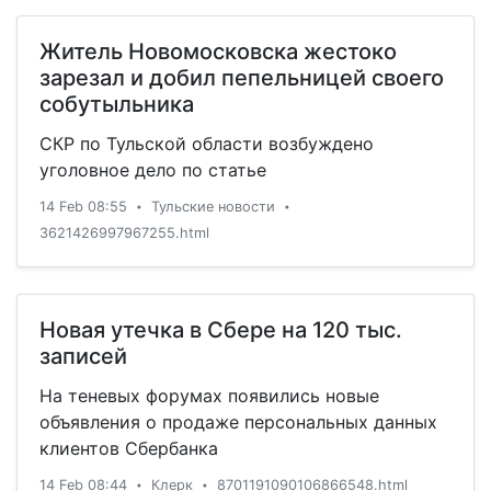
Житель Новомосковска жестоко
зарезал и добил пепельницей своего
собутыльника
СКР по Тульской области возбуждено
уголовное дело по статье
14 Feb 08:55
Тульские новости
•
•
3621426997967255.html
Новая утечка в Сбере на 120 тыс.
записей
На теневых форумах появились новые
объявления о продаже персональных данных
клиентов Сбербанка
14 Feb 08:44
Клерк
8701191090106866548.html
•
•