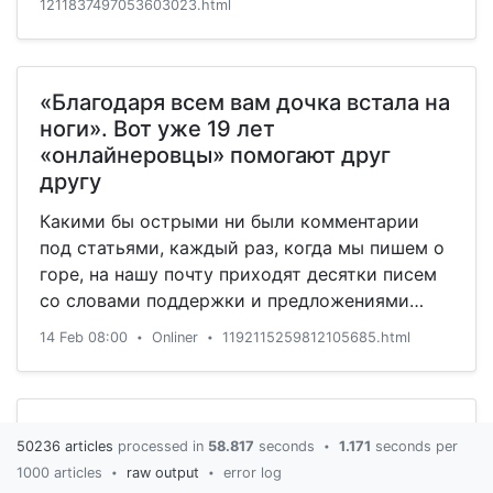
1211837497053603023.html
«Благодаря всем вам дочка встала на
ноги». Вот уже 19 лет
«онлайнеровцы» помогают друг
другу
Какими бы острыми ни были комментарии
под статьями, каждый раз, когда мы пишем о
горе, на нашу почту приходят десятки писем
со словами поддержки и предложениями
помощи. «Эффект Onliner» ощутили на себе
14 Feb 08:00
Onliner
1192115259812105685.html
•
•
сотни людей, оказавшихся в ситуации
крайнего отчаяния и в этот страшный момент
получивших такую нужную и важную
поддержку. Сегодня, в наше 19-летие,
«Вашингтон» обыграл «Колорадо»
50236 articles
processed in
58.817
seconds
1.171
seconds per
•
говорим о вас, дорогие читатели.
без результативных действий
1000 articles
raw output
error log
•
•
Овечкина, «Калгари» разгромил