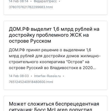
14 Feb 08:14
ФедералПресс
•
•
3780707621782299683.html
ДОМ.РФ выделит 1,6 млрд рублей на
достройку проблемного ЖСК на
острове Русском
ДОМ.РФ принял решение о выделении 1,6
млрд рублей для достройки домов жилищно-
строительного кооператива "Остров" на
острове Русский во Владивостоке в 2020
году, сообщили в пятницу в пресс-службе
14 Feb 08:03
Interfax-Russia.ru
•
•
компании.
7651245240918480600.html
Может сложиться беспрецедентная
ситуация: Босс McLaren допустил