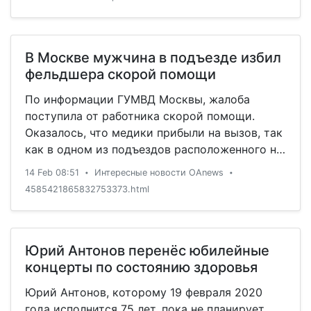
В Москве мужчина в подъезде избил
фельдшера скорой помощи
По информации ГУМВД Москвы, жалоба
поступила от работника скорой помощи.
Оказалось, что медики прибыли на вызов, так
как в одном из подъездов расположенного на
ул. Амундсена дома был обнаружен мужчина в
14 Feb 08:51
Интересные новости OAnews
•
•
бессознательном состоянии. Фельдшер
4585421865832753373.html
приступил к оказанию помощи, однако
пришедший в себя пациент
Юрий Антонов перенёс юбилейные
концерты по состоянию здоровья
Юрий Антонов, которому 19 февраля 2020
года исполнится 75 лет, пока не планирует