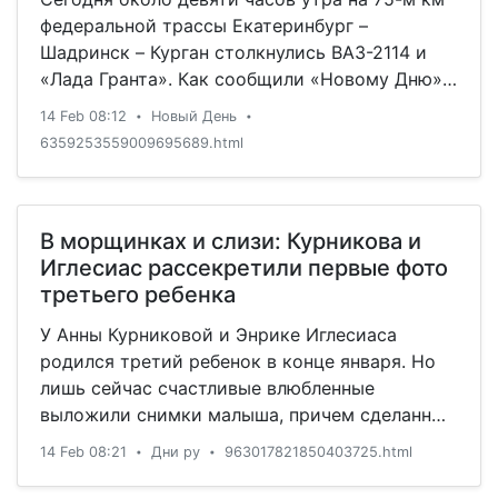
федеральной трассы Екатеринбург –
Шадринск – Курган столкнулись ВАЗ-2114 и
«Лада Гранта». Как сообщили «Новому Дню» в
пресс-службе УГИБДД по Свердловской
14 Feb 08:12
Новый День
•
•
области, водитель ВАЗ-2114 – женщина 1991
6359253559009695689.html
г.р.
В морщинках и слизи: Курникова и
Иглесиас рассекретили первые фото
третьего ребенка
У Анны Курниковой и Энрике Иглесиаса
родился третий ребенок в конце января. Но
лишь сейчас счастливые влюбленные
выложили снимки малыша, причем сделанные
сразу после его появления на свет.
14 Feb 08:21
Дни ру
963017821850403725.html
•
•