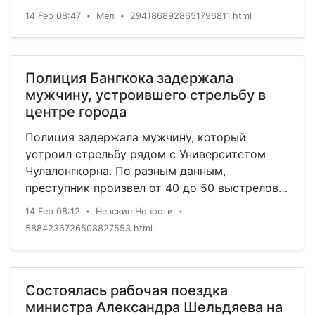
По большинству преступлений уголовная
14 Feb 08:47
Мел
2941868928651796811.html
•
•
ответственность наступает с 16 лет. С 14 лет
судят лишь по ограниченному перечню
статей, стараясь не давать реальных сроков.
Наметилась тенденция к освобождению
Полиция Бангкока задержала
несовершеннолетних от ответственности.
мужчину, устроившего стрельбу в
Так ли это гуманно и современно, как нам
центре города
пытаются представить, и почему
Полиция задержала мужчину, который
в благополучных странах детей судят
устроил стрельбу рядом с Университетом
с десяти лет — об этом пишет наш блогер
Чулалонгкорна. По разным данным,
Анастасия Миронова.
преступник произвел от 40 до 50 выстрелов в
воздух.
14 Feb 08:12
Невские Новости
•
•
5884236726508827553.html
Состоялась рабочая поездка
министра Александра Шельдяева на