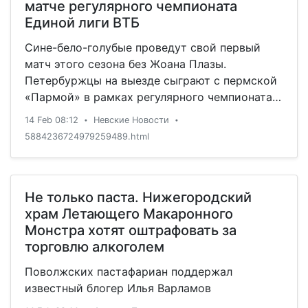
матче регулярного чемпионата
Единой лиги ВТБ
Сине-бело-голубые проведут свой первый
матч этого сезона без Жоана Плазы.
Петербуржцы на выезде сыграют с пермской
«Пармой» в рамках регулярного чемпионата
Единой лиги ВТБ. Командой будет руководить
14 Feb 08:12
Невские Новости
•
•
ассистент главного тренера Сергей Вознюк.
5884236724979259489.html
Не только паста. Нижегородский
храм Летающего Макаронного
Монстра хотят оштрафовать за
торговлю алкоголем
Поволжских пастафариан поддержал
известный блогер Илья Варламов