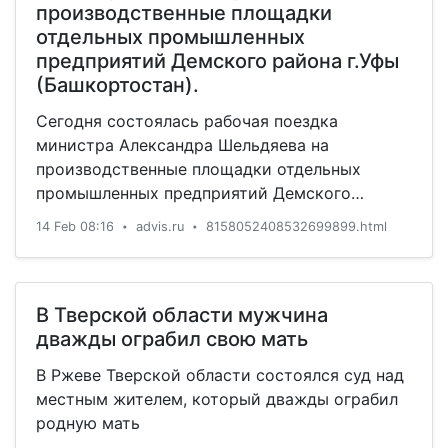
производственные площадки
отдельных промышленных
предприятий Демского района г.Уфы
(Башкортостан).
Сегодня состоялась рабочая поездка
министра Александра Шельдяева на
производственные площадки отдельных
промышленных предприятий Демского
района г.Уфы.В ходе визита на филиал АО
14 Feb 08:16
advis.ru
8158052408532699899.html
•
•
"НПО "Микроген" в г.Уфа, предприятие
"Иммунопрепарат, министр ознакомился с
производственной деятельностью
предприятия, которое является одним из
В Тверской области мужчина
крупнейших отечественных производителей
дважды ограбил свою мать
иммунобиологических препаратов в стране. В
В Ржеве Тверской области состоялся суд над
том числе - бактериофагов, ботулотоксина,
местным жителем, который дважды ограбил
вакцин, сывороток, специфических
родную мать
иммуноглобулинов, аллергенов, пробиотиков