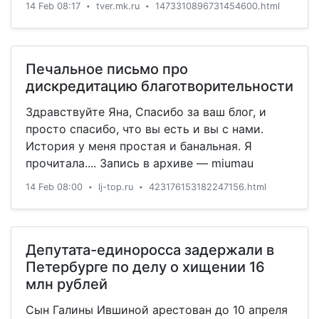
и других лекарств.Полный цикл производства
14 Feb 08:17
tver.mk.ru
1473310896731454600.html
•
•
на территории страны обеспечивает
стабильность поставок и доступность этих
препаратов для российских пациентов по
Печальное письмо про
всей стране. Сегодня на предприятии,
дискредитацию благотворительности
занимающем более 35 тыс. кв., производится
более 20 наименований препаратов. Для их
Здравствуйте Яна, Спасибо за ваш блог, и
разработки и выпуска на "Имуннопрепарате"
просто спасибо, что вы есть и вы с нами.
трудятся более 1300 человек, многие из
История у меня простая и банальная. Я
которых обладают уникальными
прочитала.... Запись в архиве — miumau
компетенциями.В планах завода - дальнейшее
14 Feb 08:00
lj-top.ru
423176153182247156.html
•
•
развитие и проведение масштабной
модернизации производственных площадей…
Депутата-единоросса задержали в
Петербурге по делу о хищении 16
млн рублей
Сын Галины Ившиной арестован до 10 апреля