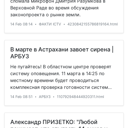
сломала микрофон Дмитрия Разумкова в
Верховной Раде во время обсуждения
законопроекта о рынке земли.
14 Feb 08:14
ФАКТИ ICTV
4230842155786819164.html
•
•
В марте в Астрахани завоет сирена |
АРБУЗ
Не пугайтесь! В областном центре проверят
систему оповещения. 11 марта в 14:25 по
местному времени будет проводиться
комплексная проверка готовности систем
информирования населения. В это время
14 Feb 08:51
АРБУЗ
110792948444920311.html
•
•
будут включены тревожные сирены, а также
задействованы телерадиовещательные
станции. Об этом распорядилось
Правительство
Александр ПРИЗЕТКО: "Любой