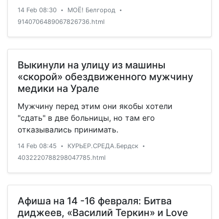
14 Feb 08:30
МОЁ! Белгород
•
•
9140706489067826736.html
Выкинули на улицу из машины
«скорой» обездвиженного мужчину
медики на Урале
Мужчину перед этим они якобы хотели
"сдать" в две больницы, но там его
отказывались принимать.
14 Feb 08:45
КУРЬЕР.СРЕДА.Бердск
•
•
4032220788298047785.html
Афиша на 14 -16 февраля: Битва
диджеев, «Василий Теркин» и Love