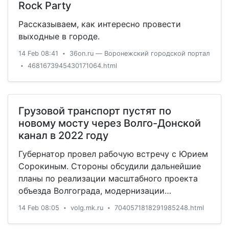
Rock Party
Рассказываем, как интересно провести
выходные в городе.
14 Feb 08:41
36on.ru — Воронежский городской портал
•
4681673945430171064.html
•
Грузовой транспорт пустят по
новому мосту через Волго-Донской
канал в 2022 году
Губернатор провел рабочую встречу с Юрием
Сорокиным. Стороны обсудили дальнейшие
планы по реализации масштабного проекта
объезда Волгограда, модернизации
московской трассы, а также активизации
14 Feb 08:05
volg.mk.ru
7040571818291985248.html
•
•
строительства обхода поселка Максима
Горького.