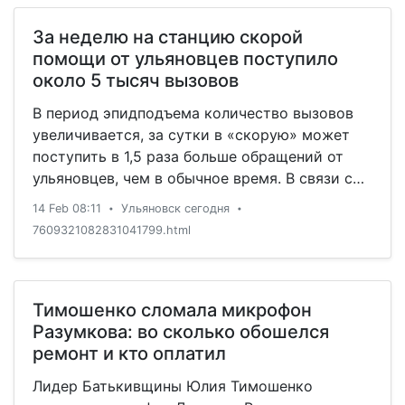
За неделю на станцию скорой
помощи от ульяновцев поступило
около 5 тысяч вызовов
В период эпидподъема количество вызовов
увеличивается, за сутки в «скорую» может
поступить в 1,5 раза больше обращений от
ульяновцев, чем в обычное время. В связи с
этим по поручению Губернатора Сергея
14 Feb 08:11
Ульяновск сегодня
•
•
Морозова региональный Минздрав усилит
7609321082831041799.html
работу служб скорой и неотложной
медицинской помощи. В службе скорой
медицинской помощи Ульяновской области
насчитывается 152 автомобиля, из них на
Тимошенко сломала микрофон
ульяновской …
Разумкова: во сколько обошелся
ремонт и кто оплатил
Лидер Батькивщины Юлия Тимошенко