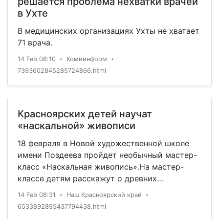
на его ремонтопригодности. Прежде всего в
решается проблема нехватки врачей
iFixit высоко оценили технические
в Ухте
достижения, […]
В медицинских организациях Ухты не хватает
71 врача.
14 Feb 08:10
Комиинформ
•
•
7393602845285724866.html
Красноярских детей научат
«наскальной» живописи
18 февраля в Новой художественной школе
имени Поздеева пройдет необычный мастер-
класс «Наскальная живопись».На мастер-
классе детям расскажут о древних
цивилизациях, которые оставили рисунки на
14 Feb 08:31
Наш Красноярский край
•
•
скалах Шалаболинской писаницы на юге края
6533892895437794438.html