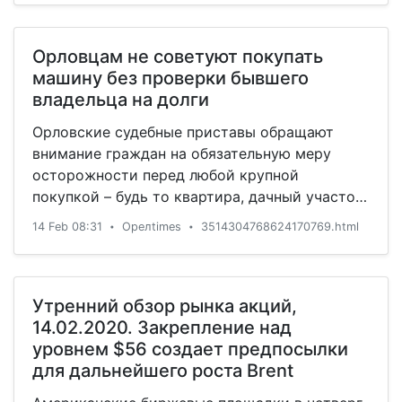
Орловцам не советуют покупать
машину без проверки бывшего
владельца на долги
Орловские судебные приставы обращают
внимание граждан на обязательную меру
осторожности перед любой крупной
покупкой – будь то квартира, дачный участок
или машина. Подробнее остановимся на
14 Feb 08:31
Орелtimes
3514304768624170769.html
•
•
последнем. «Достаточно часто при попытке
зарегистрировать на себя приобретенный
автомобиль новые владельцы узнают, что
поставить приобретенное транспортное
Утренний обзор рынка акций,
средство на регистрационный учёт не так-то
14.02.2020. Закрепление над
просто. И дело вовсе не в покупателе, […]
уровнем $56 создает предпосылки
для дальнейшего роста Brent