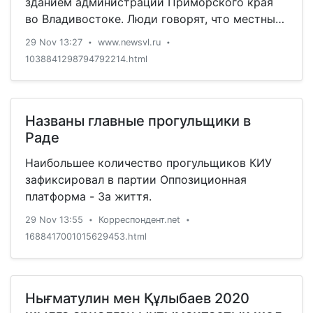
зданием администрации Приморского края
во Владивостоке. Люди говорят, что местные
власти их не слышат, и пытаются попасть на
29 Nov 13:27
www.newsvl.ru
•
•
прием к губернатору. Артемовцы возмущены
1038841298794792214.html
осушением водоема в центре города,
точечной застройкой и планируемой к
размещению в Суражевке огромной ТЭЦ на
угле.
Названы главные прогульщики в
Раде
Наибольшее количество прогульщиков КИУ
зафиксировал в партии Оппозиционная
платформа - За життя.
29 Nov 13:55
Корреспондент.net
•
•
1688417001015629453.html
Нығматулин мен Құлыбаев 2020