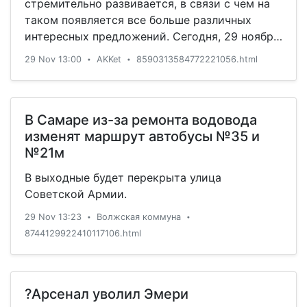
стремительно развивается, в связи с чем на
таком появляется все больше различных
интересных предложений. Сегодня, 29 ноября
2019 года, сотовый оператор «МегаФон» из
29 Nov 13:00
AKKet
8590313584772221056.html
•
•
«большой четверки» решил порадовать всех
россиян, а
В Самаре из-за ремонта водовода
изменят маршрут автобусы №35 и
№21м
В выходные будет перекрыта улица
Советской Армии.
29 Nov 13:23
Волжская коммуна
•
•
8744129922410117106.html
?Арсенал уволил Эмери