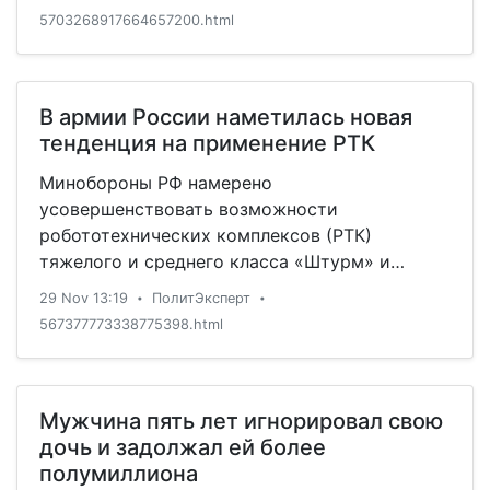
5703268917664657200.html
В армии России наметилась новая
тенденция на применение РТК
Минобороны РФ намерено
усовершенствовать возможности
робототехнических комплексов (РТК)
тяжелого и среднего класса «Штурм» и
«Соратник». С таким заявлением в интервью
29 Nov 13:19
ПолитЭксперт
•
•
газете «Красная звезда» выступил
567377773338775398.html
главнокомандующий Сухопутными войсками
Олег Салюков.
Мужчина пять лет игнорировал свою
дочь и задолжал ей более
полумиллиона