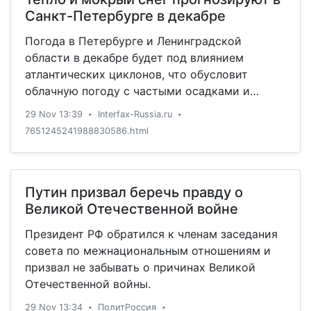
Санкт-Петербурге в декабре
Погода в Петербурге и Ленинградской
области в декабре будет под влиянием
атлантических циклонов, что обусловит
облачную погоду с частыми осадками и
относительно высокой температурой воздуха,
29 Nov 13:39
Interfax-Russia.ru
•
•
сообщили "Интерфаксу" в региональном
7651245241988830586.html
Гидрометцентре в пятницу.
Путин призвал беречь правду о
Великой Отечественной войне
Президент РФ обратился к членам заседания
совета по межнациональным отношениям и
призвал не забывать о причинах Великой
Отечественной войны.
29 Nov 13:34
ПолитРоссия
•
•