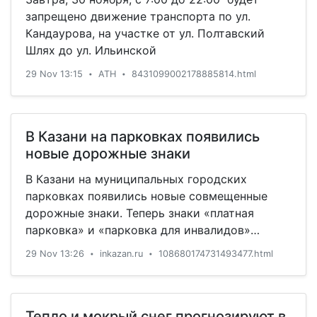
запрещено движение транспорта по ул.
Кандаурова, на участке от ул. Полтавский
Шлях до ул. Ильинской
29 Nov 13:15
АТН
8431099002178885814.html
•
•
В Казани на парковках появились
новые дорожные знаки
В Казани на муниципальных городских
парковках появились новые совмещенные
дорожные знаки. Теперь знаки «платная
парковка» и «парковка для инвалидов»
объединены в один.
29 Nov 13:26
inkazan.ru
108680174731493477.html
•
•
Тепло и мокрый снег прогнозируют в