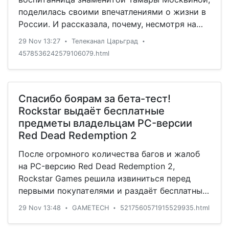
поделилась своими впечатлениями о жизни в
России. И рассказала, почему, несмотря на
всю "суровость" её нравов, решила
29 Nov 13:27
Телеканал Царьград
•
•
отказаться от японского паспорта.
4578536242579106079.html
Спасибо боярам за бета-тест!
Rockstar выдаёт бесплатные
предметы владельцам PC-версии
Red Dead Redemption 2
После огромного количества багов и жалоб
на PC-версию Red Dead Redemption 2,
Rockstar Games решила извиниться перед
первыми покупателями и раздаёт бесплатные
наборы предметов, которые упростят жизнь
29 Nov 13:48
GAMETECH
5217560571915529935.html
•
•
только в Red Dead Online. В магазине или
лагере доступно пончо. Также игроки могут