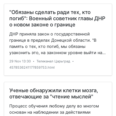
получить увесистые наборы с продуктами,
тониками, патронами для револьверов,
"Обязаны сделать ради тех, кто
пистолетов, винтовок, ружей, зажигательные
погиб": Военный советник главы ДНР
бутылки, ножи и огненные стрелы.
о новом законе о границе
ДНР приняла закон о государственной
границе в пределах Донецкой области. "В
память о тех, кто погиб, мы обязаны
узаконить это, на законном уровне выйти на
границу Донецкой области", - сказал военный
29 Nov 13:30
Телеканал Царьград
•
•
советник главы ДНР Валентин Мотузенко.
4578536241177859753.html
Ученые обнаружили клетки мозга,
отвечающие за "чтение мыслей"
Процесс обучения любому делу во многом
основан на наблюдении за действиями