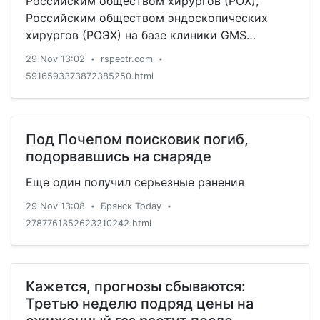
Российским обществом хирургов (РОХ),
Российским обществом эндоскопических
хирургов (РОЭХ) на базе клиники GMS
Hospital организовали удаленный консилиум и
29 Nov 13:02
rspectr.com
•
•
провели две операции с использованием
5916593373872385250.html
медицинского оборудования и сетей 5G.
Под Почепом поисковик погиб,
подорвавшись на снаряде
Еще один получил серьезные ранения
29 Nov 13:08
Брянск Today
•
•
2787761352623210242.html
Кажется, прогнозы сбываются:
Третью неделю подряд цены на