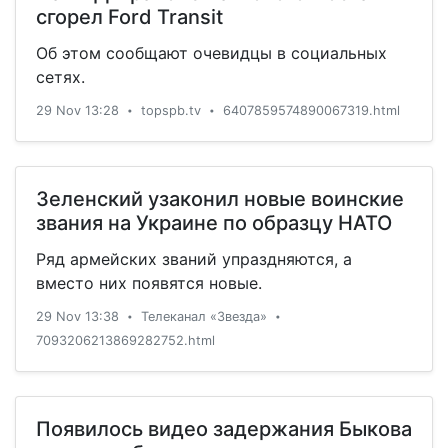
сгорел Ford Transit
Об этом сообщают очевидцы в социальных
сетях.
29 Nov 13:28
topspb.tv
6407859574890067319.html
•
•
Зеленский узаконил новые воинские
звания на Украине по образцу НАТО
Ряд армейских званий упраздняются, а
вместо них появятся новые.
29 Nov 13:38
Телеканал «Звезда»
•
•
7093206213869282752.html
Появилось видео задержания Быкова