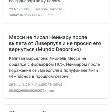
по транспортному налогу.
29 Nov 13:18
Невские Новости
•
•
5884236726639537980.html
Месси не писал Неймару после
вылета от Ливерпуля и не просил его
вернуться (Mundo Deportivo)
Капитан Барселоны Лионель Месси не
общался с форвардом ПСЖ Неймаром после
поражения от Ливерпуля в полуфинале Лиги
чемпионов в прошлом сезоне.
29 Nov 13:29
ALLSPORT-NEWS
•
•
8639226688092506734.html