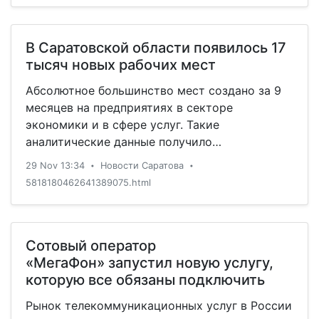
В Саратовской области появилось 17
тысяч новых рабочих мест
Абсолютное большинство мест создано за 9
месяцев на предприятиях в секторе
экономики и в сфере услуг. Такие
аналитические данные получило
региональное министерство экономического
29 Nov 13:34
Новости Саратова
•
•
развития. Всего за текущий год в регионе
5818180462641389075.html
было создано около 17 тысяч рабочих мест:
почти 6 тысяч на крупных и средних
предприятиях и 10,9 тысяч в сфере малого
бизнеса. — Наиболее значительная …
Сотовый оператор
«МегаФон» запустил новую услугу,
которую все обязаны подключить
Рынок телекоммуникационных услуг в России