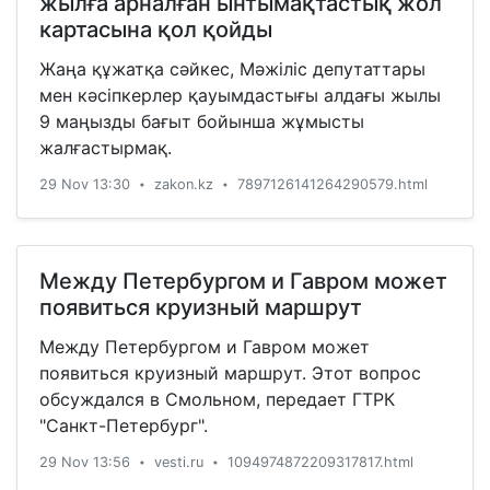
жылға арналған ынтымақтастық жол
картасына қол қойды
Жаңа құжатқа сәйкес, Мәжіліс депутаттары
мен кәсіпкерлер қауымдастығы алдағы жылы
9 маңызды бағыт бойынша жұмысты
жалғастырмақ.
29 Nov 13:30
zakon.kz
7897126141264290579.html
•
•
Между Петербургом и Гавром может
появиться круизный маршрут
Между Петербургом и Гавром может
появиться круизный маршрут. Этот вопрос
обсуждался в Смольном, передает ГТРК
"Санкт-Петербург".
29 Nov 13:56
vesti.ru
1094974872209317817.html
•
•