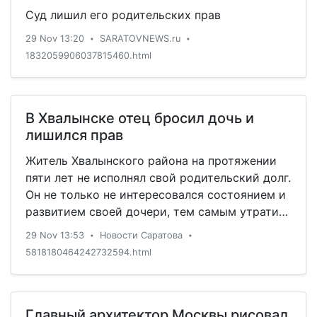
Суд лишил его родительских прав
29 Nov 13:20
SARATOVNEWS.ru
•
•
1832059906037815460.html
В Хвалынске отец бросил дочь и
лишился прав
Житель Хвалынского района на протяжении
пяти лет не исполнял свой родительский долг.
Он не только не интересовался состоянием и
развитием своей дочери, тем самым утратил
психологическую связь с малышкой, но и не
29 Nov 13:53
Новости Саратова
•
•
помогал материально. Таким образом за все
5818180464242732594.html
годы он накопил алиментный долг в размере
600 тысяч рублей. Прокурор считает, что
лишение родительских прав соответствует …
Главный архитектор Москвы рисовал