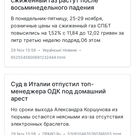
сжиженный газ растут после
восьминедельного падения
В понедельник-пятницу, 25-29 ноября,
розничные цены на сжиженный газ СПБТ
повысились на 1,52% с 11,84 до 12,02 гривен за
литр третью неделю подряд.Об этом
29 Nov 13:59
Українські Новини
•
•
6525545600691232444.html
Суд в Италии отпустил топ-
менеджера ОДК под домашний
арест
Но сроки выхода Александра Коршунова из
тюрьмы остаются неясными из-за отсутствия
электронных браслетов.
29 Nov 13:58
ПРАВО.Ru
5306104835760748055.html
•
•