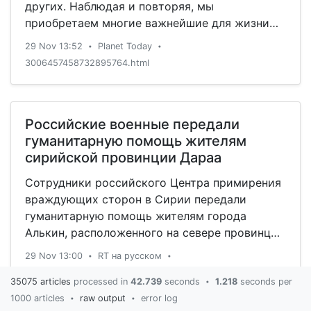
других. Наблюдая и повторяя, мы
приобретаем многие важнейшие для жизни
навыки, поэтому ученые не удивились,
29 Nov 13:52
Planet Today
•
•
обнаружив среди нейронов головного мозга
3006457458732895764.html
клетки, отвечающие за считывание действий
и намерений социальных партнеров.
Нейронам для "чтения мыслей" посвящено
исследование, опубликованное британскими
Российские военные передали
учеными.
гуманитарную помощь жителям
сирийской провинции Дараа
Сотрудники российского Центра примирения
враждующих сторон в Сирии передали
гуманитарную помощь жителям города
Алькин, расположенного на севере провинции
Дараа. Об этом сообщает ФАН.
29 Nov 13:00
RT на русском
•
•
7037402441990850531.html
35075 articles
processed in
42.739
seconds
1.218
seconds per
•
1000 articles
raw output
error log
•
•