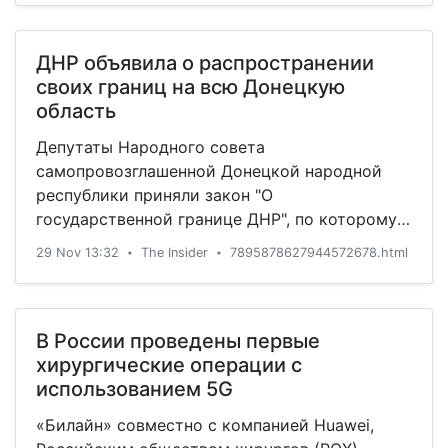
ДНР объявила о распространении
своих границ на всю Донецкую
область
Депутаты Народного совета
самопровозглашенной Донецкой народной
республики приняли закон "О
государственной границе ДНР", по которому
границы ДНР закрепляются в пределах всей
29 Nov 13:32
The Insider
7895878627944572678.html
•
•
Донецкой области Украины, сообщает
"Интерфакс". "В этом законе не забыты люди,
проживающие на территории, временно
подконт
В России проведены первые
хирургические операции с
использованием 5G
«Билайн» совместно с компанией Huawei,