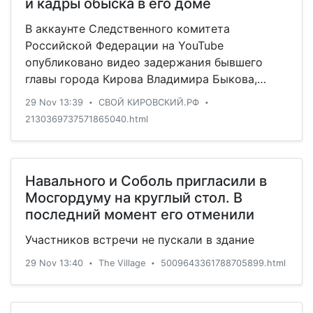
и кадры обыска в его доме
В аккаунте Следственного комитета
Российской Федерации на YouTube
опубликовано видео задержания бывшего
главы города Кирова Владимира Быкова,
подозреваемого в получении взятки в особо
29 Nov 13:39
СВОЙ КИРОВСКИЙ.РФ
•
•
крупном размере. Уголовное дело возбуждено
2130369737571865040.html
по ч. 6 ст. 290 УК РФ.
Навального и Соболь пригласили в
Мосгордуму на круглый стол. В
последний момент его отменили
Участников встречи не пускали в здание
29 Nov 13:40
The Village
5009643361788705899.html
•
•