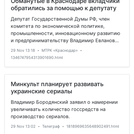
Обманутые в Краснодаре вкладчики
обратились за помощью к депутату
Депутат Государственной Думы РФ, член
комитета по экономической политике,
промышленности, инновационному развитию
и предпринимательству Владимир Евланов
провел очередной прием граждан. В этот раз
29 Nov 13:18
МТРК «Краснодар»
•
•
с различными вопросами к парламентарию
1346747954313901690.html
обратились около 30 человек.
Минкульт планирует развивать
украинские сериалы
Владимир Бородянский заявил о намерении
увеличивать количество госсредств на
производство сериалов.
29 Nov 13:02
Телеграф
1818969635648902491.html
•
•