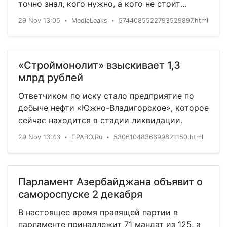
точно знал, кого нужно, а кого не стоит
поздравлять с праздниками, и это настолько
29 Nov 13:05
MediaLeaks
5744085522793529897.html
•
•
справедливое злопамятство, что осуждать
такой подход сложно.
«Строймонолит» взыскивает 1,3
млрд рублей
Ответчиком по иску стало предприятие по
добыче нефти «Южно-Владигорское», которое
сейчас находится в стадии ликвидации.
29 Nov 13:43
ПРАВО.Ru
5306104836699821150.html
•
•
Парламент Азербайджана объявит о
самороспуске 2 декабря
В настоящее время правящей партии в
парламенте принадлежит 71 мандат из 125, а