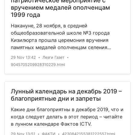
патриотическое мероприятие с
вручением медалей ополченцам
1999 года
Накануне, 28 ноября, в средней
общеобразовательной школе №3 города
Кизилюрта прошла церемония вручения
памятных медалей ополченцам селения
Бавтугай к 20-летию разгрома
29 Nov 13:42
Лезги Газет
•
•
бандформирований на территории
9045705209928310229.html
республики, которые приняли самое активное
участие в событиях 1999 года.
Лунный календарь на декабрь 2019 –
благоприятные дни и запреты
Какие дни благоприятны в декабре 2019, что и
когда следует делать в этот период – читайте
в лунном календаре Фактов ICTV.
29 Nov 13:51
ФАКТИ
4230842155381222557.html
•
•