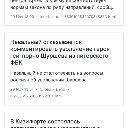
центре "Артек" в Крыму не соответствуют
нормам закона по ряду направлений, сообщил
командующий Южным округом войск
29 Nov 13:06
Interfax.ru
6639103542370845883.html
•
•
национальной гвардии РФ Олег Козлов.
Навальный отказывается
комментировать увольнение героя
гей-порно Шуршева из питерского
ФБК
Навальный не стал отвечать на вопросы
россиян об увольнении Шуршева.
29 Nov 13:51
Слово и Дело
•
•
4653569269060922904.html
В Кизилюрте состоялось