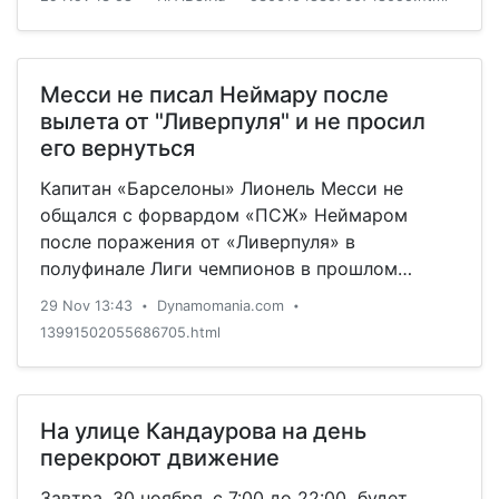
Месси не писал Неймару после
вылета от "Ливерпуля" и не просил
его вернуться
Капитан «Барселоны» Лионель Месси не
общался с форвардом «ПСЖ» Неймаром
после поражения от «Ливерпуля» в
полуфинале Лиги чемпионов в прошлом
сезоне.
29 Nov 13:43
Dynamomania.com
•
•
13991502055686705.html
На улице Кандаурова на день
перекроют движение
Завтра, 30 ноября, с 7:00 до 22:00 будет